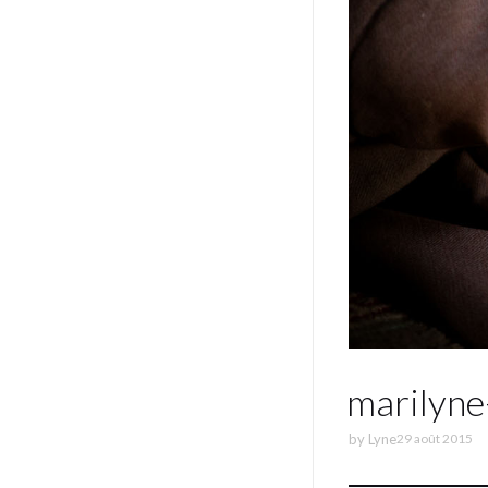
marilyne
by
Lyne
29 août 2015