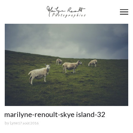
marilyne-renoult-skye island-32
by
Lyne
17 août 2016