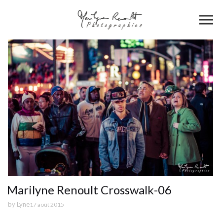
Marilyne Renoult Crosswalk-06
by
Lyne
17 août 2015