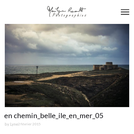
en chemin_belle_ile_en_mer_05
by
Lyne
2 février 2015