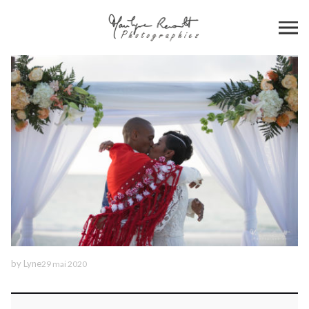
by
Lyne
29 mai 2020