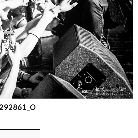
292861_O