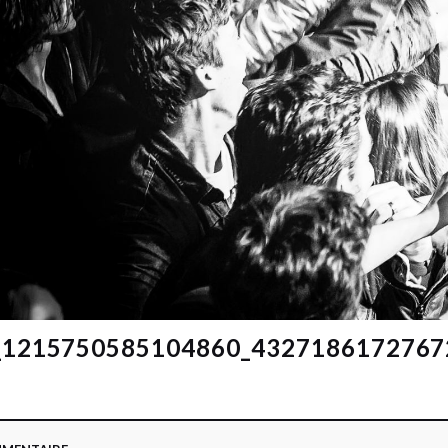
_1215750585104860_4327186172767