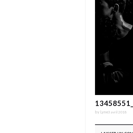
13458551
by
Lyne
3 avril 2018