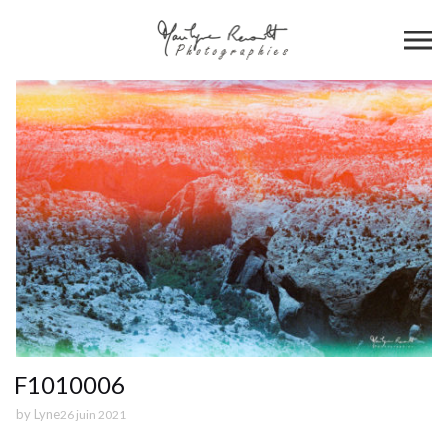
F1010006
by
Lyne
26 juin 2021