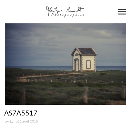
AS7A5517
by
Lyne
11 août 2015