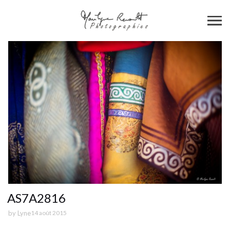
AS7A2816
by
Lyne
14 août 2015